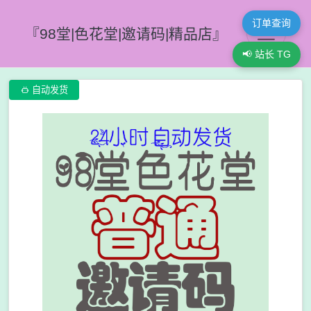
订单查询
『98堂|色花堂|邀请码|精品店』
📢 站长 TG

自动发货