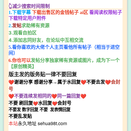
👆减少搜索时间限制
1.下载字幕
下载出售区的金钱帖子 ai区
看阅读权限帖子
下载特定用户附件
求助稀有资源
2.
发帖
3.观看自拍区
4.添加志同好友，在论坛中互相交流
5.看你喜欢的大佬个人主页看他所有帖子（相当于进空
间）
发帖分享独家稀有资源或图片，成为下一个
6.你也可以
【原创精英】
版主发的版务贴一律不要回复
谢谢
分享
感谢分享→属于水回复
不要去发
会封
号
不要连续发相同的
同一篇回复
不要
刷回复
水回复
会封号
不要发
数字回复
不要
发表情回复
不要乱发贴
本站
永久地址 sehua98t.com