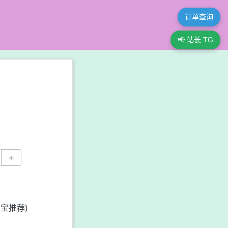
订单查询
📢 站长 TG
+
宝推荐)