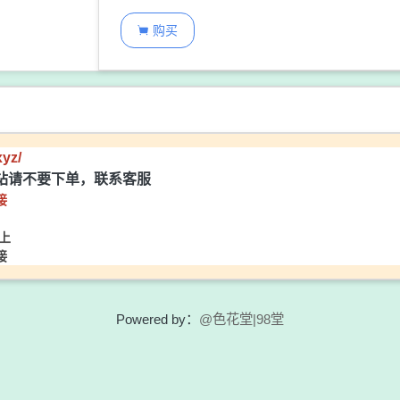
购买

xyz/
站请不要下单，联系客服
接
上
接
Powered by：
@色花堂|98堂