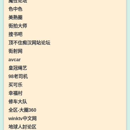
魔性论坛
色中色
美熟圈
街拍大师
搜书吧
顶不住痴汉网站论坛
街射网
avcar
皇冠绳艺
98老司机
买可乐
幸福村
修车大队
全区-大圈360
winktv中文网
地球人討论区