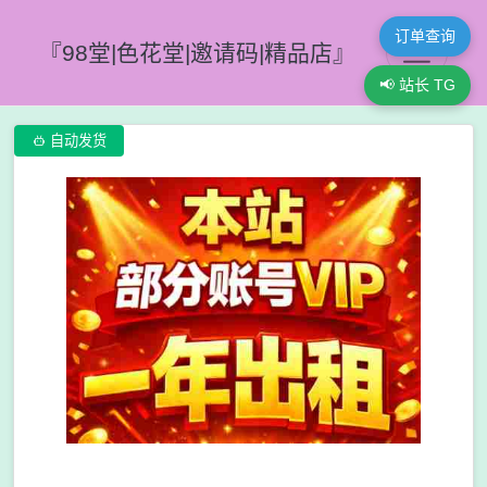
订单查询
『98堂|色花堂|邀请码|精品店』
📢 站长 TG

自动发货