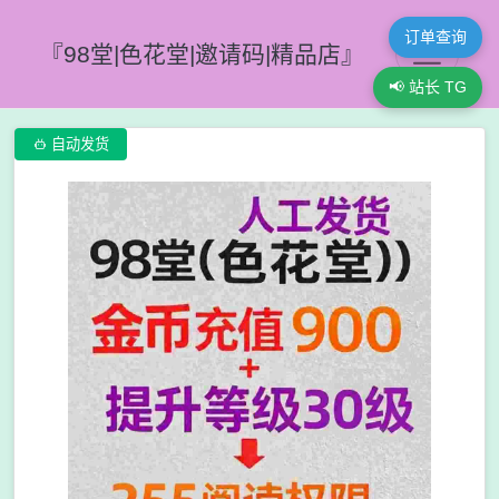
订单查询
『98堂|色花堂|邀请码|精品店』
📢 站长 TG

自动发货