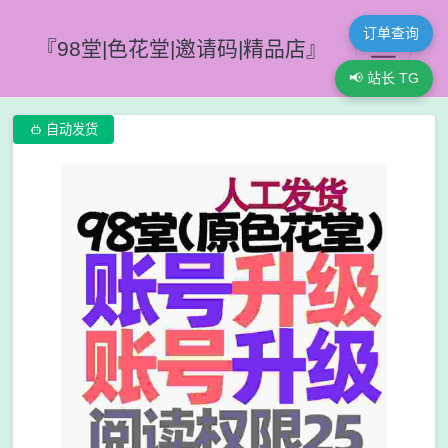
订单查询
『98堂|色花堂|邀请码|精品店』
📢 站长 TG

自动发货