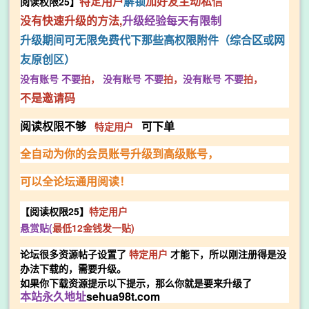
特定用户
解锁
加好友主动私信
阅读权限25】
没有快速升级的方法,
升级经验每天有限制
升级期间可无限免费代下那些高权限附件（综合区或网
友原创区）
没有账号
不要
拍，
没有账号
不要
拍，
没有账号
不要
拍，
不是邀请码
特定用户
阅读权限不够
可下单
全
自动为你的会员账号升级到高级账号，
可以全论坛通用阅读！
【阅读权限25】
特定用户
悬赏贴(
最低12金钱发一贴)
论坛很多资源帖子设置了
特定用户
才能下，所以刚注册得是没
办法下载的，需要升级。
如果你下载资源提示以下提示，那么你就是要来升级了
sehua98t.com
本站永久地址